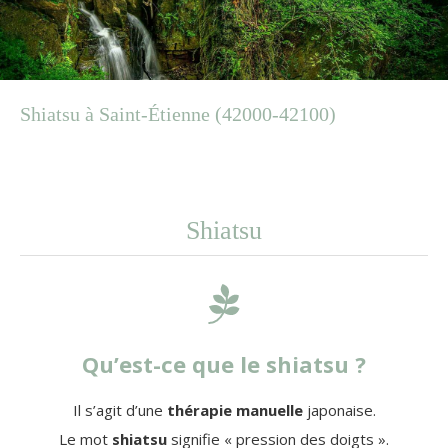
Shiatsu à Saint-Étienne (42000-42100)
Shiatsu
Qu’est-ce que le shiatsu ?
Il s’agit d’une
thérapie manuelle
japonaise.
Le mot
shiatsu
signifie « pression des doigts ».